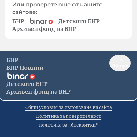
Или проверете още от нашите
сайтове:
БНР
Детското.БНР
Архивен фонд на БНР
БНР
Нагоре
БНР Новини
Детското.БНР
Архивен фонд на БНР
Общи условия за използване на сайта
Политика за поверителност
Политика за „бисквитки“