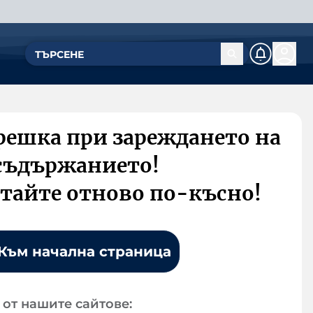
решка при зареждането на
съдържанието!
тайте отново по-късно!
Към начална страница
от нашите сайтове: