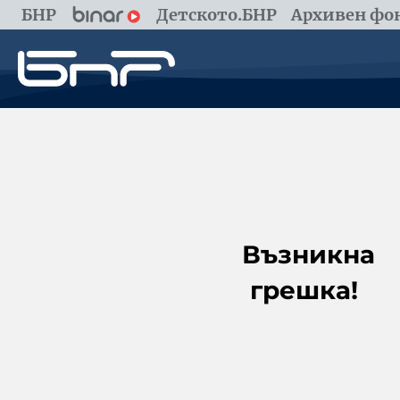
БНР
Детското.БНР
Архивен фон
Възникна
грешка!