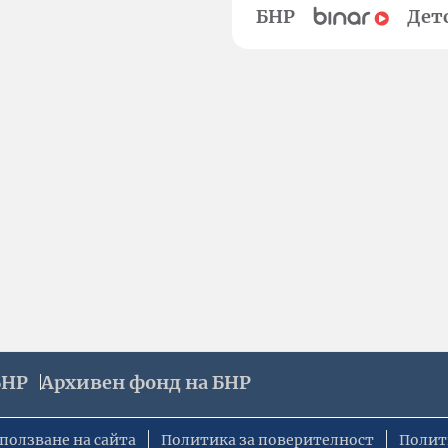
БНР
Дет
БНР
Архивен фонд на БНР
ползване на сайта
Политика за поверителност
Полит