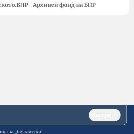
ското.БНР
Архивен фонд на БНР
Нагоре
ика за „бисквитки“