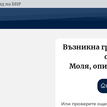
д на БНР
Възникна г
Моля, опи
Или проверете още 