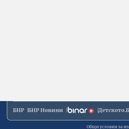
БНР
БНР Новини
Детското.
Общи условия за из