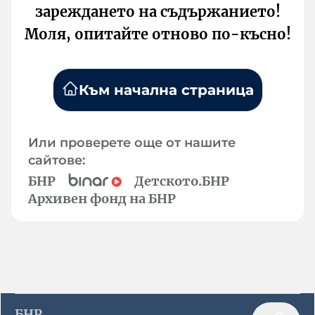
зареждането на съдържанието!
Моля, опитайте отново по-късно!
Към начална страница
Или проверете още от нашите
сайтове:
БНР
Детското.БНР
Архивен фонд на БНР
БНР