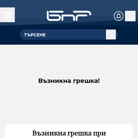
Възникна грешка!
Възникна грешка при