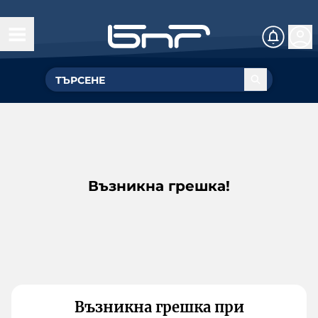
Възникна грешка!
Възникна грешка при