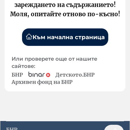
зареждането на съдържанието!
Моля, опитайте отново по-късно!
Към начална страница
Или проверете още от нашите
сайтове:
БНР
Детското.БНР
Архивен фонд на БНР
БНР