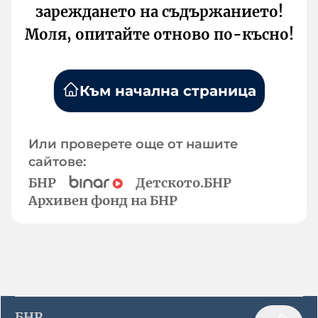
зареждането на съдържанието!
Моля, опитайте отново по-късно!
Към начална страница
Или проверете още от нашите
сайтове:
БНР
Детското.БНР
Архивен фонд на БНР
БНР