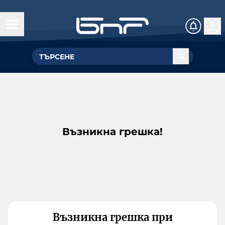
Възникна грешка!
Възникна грешка при