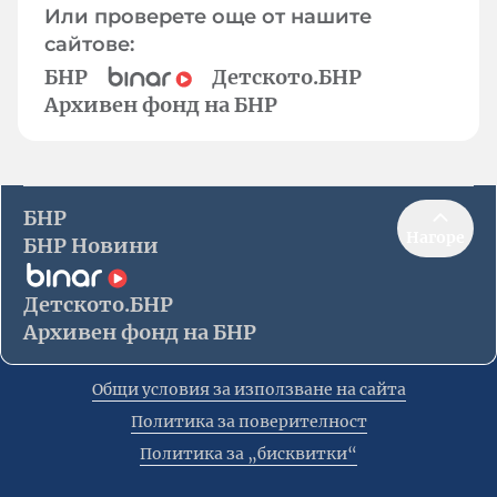
Или проверете още от нашите
сайтове:
БНР
Детското.БНР
Архивен фонд на БНР
БНР
Нагоре
БНР Новини
Детското.БНР
Архивен фонд на БНР
Общи условия за използване на сайта
Политика за поверителност
Политика за „бисквитки“