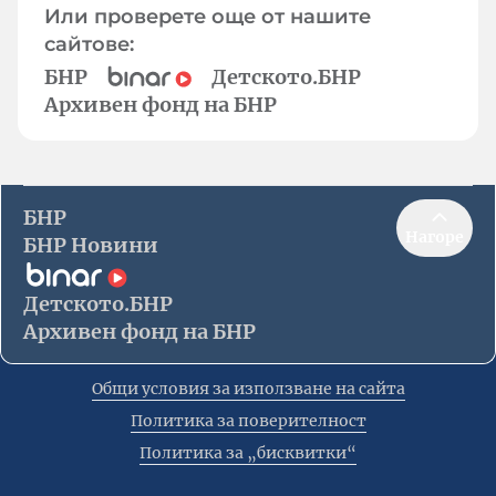
Или проверете още от нашите
сайтове:
БНР
Детското.БНР
Архивен фонд на БНР
БНР
Нагоре
БНР Новини
Детското.БНР
Архивен фонд на БНР
Общи условия за използване на сайта
Политика за поверителност
Политика за „бисквитки“