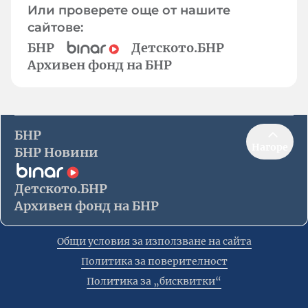
Или проверете още от нашите
сайтове:
БНР
Детското.БНР
Архивен фонд на БНР
БНР
Нагоре
БНР Новини
Детското.БНР
Архивен фонд на БНР
Общи условия за използване на сайта
Политика за поверителност
Политика за „бисквитки“