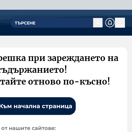
решка при зареждането на
съдържанието!
тайте отново по-късно!
Към начална страница
от нашите сайтове: