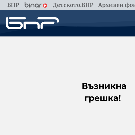
БНР
Детското.БНР
Архивен фон
Възникна
грешка!