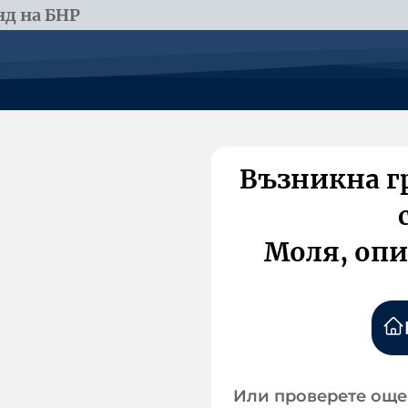
д на БНР
Възникна г
Моля, опи
Или проверете още 