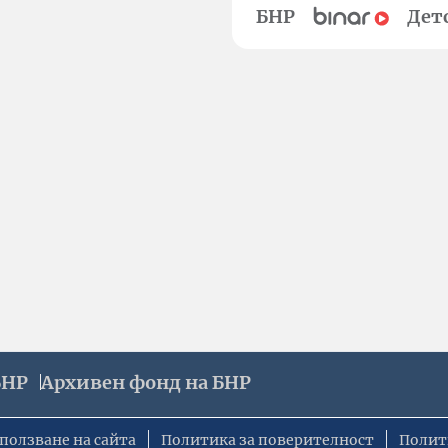
БНР
Дет
БНР
Архивен фонд на БНР
ползване на сайта
Политика за поверителност
Полит