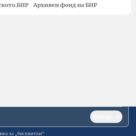
ското.БНР
Архивен фонд на БНР
Нагоре
ика за „бисквитки“