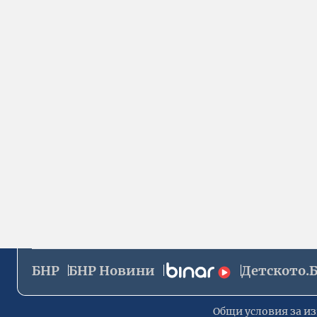
БНР
БНР Новини
Детското.
Общи условия за из