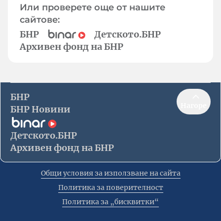
Или проверете още от нашите
сайтове:
БНР
Детското.БНР
Архивен фонд на БНР
БНР
Нагоре
БНР Новини
Детското.БНР
Архивен фонд на БНР
Общи условия за използване на сайта
Политика за поверителност
Политика за „бисквитки“