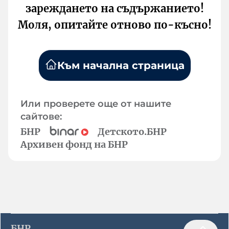
зареждането на съдържанието!
Моля, опитайте отново по-късно!
Към начална страница
Или проверете още от нашите
сайтове:
БНР
Детското.БНР
Архивен фонд на БНР
БНР