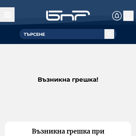
Възникна грешка!
Възникна грешка при