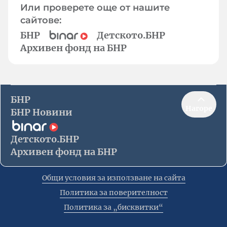
Или проверете още от нашите
сайтове:
БНР
Детското.БНР
Архивен фонд на БНР
БНР
Нагоре
БНР Новини
Детското.БНР
Архивен фонд на БНР
Общи условия за използване на сайта
Политика за поверителност
Политика за „бисквитки“