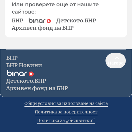
Или проверете още от нашите
сайтове:
БНР
Детското.БНР
Архивен фонд на БНР
БНР
Нагоре
БНР Новини
Детското.БНР
Архивен фонд на БНР
Общи условия за използване на сайта
Политика за поверителност
Политика за „бисквитки“