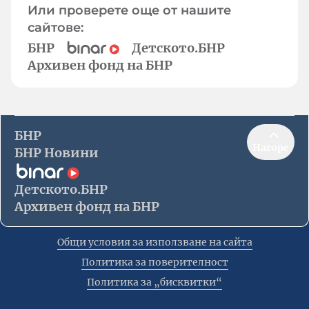
Или проверете още от нашите
сайтове:
БНР
Детското.БНР
Архивен фонд на БНР
БНР
Нагоре
БНР Новини
Детското.БНР
Архивен фонд на БНР
Общи условия за използване на сайта
Политика за поверителност
Политика за „бисквитки“