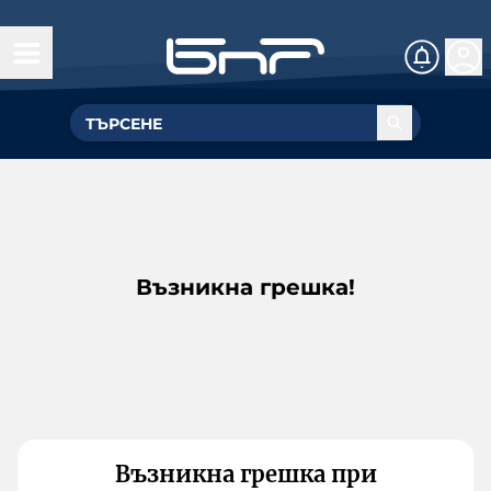
Възникна грешка!
Възникна грешка при