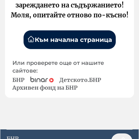
зареждането на съдържанието!
Моля, опитайте отново по-късно!
Към начална страница
Или проверете още от нашите
сайтове:
БНР
Детското.БНР
Архивен фонд на БНР
БНР