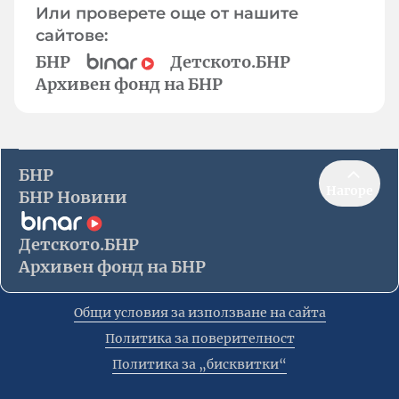
Или проверете още от нашите
сайтове:
БНР
Детското.БНР
Архивен фонд на БНР
БНР
Нагоре
БНР Новини
Детското.БНР
Архивен фонд на БНР
Общи условия за използване на сайта
Политика за поверителност
Политика за „бисквитки“