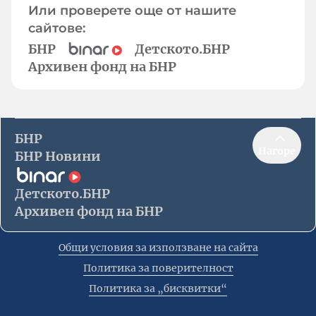
Или проверете още от нашите
сайтове:
БНР
Детското.БНР
Архивен фонд на БНР
БНР
Нагоре
БНР Новини
Детското.БНР
Архивен фонд на БНР
Общи условия за използване на сайта
Политика за поверителност
Политика за „бисквитки“