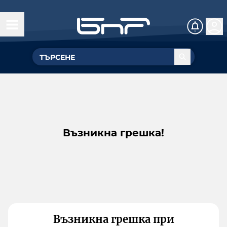
Възникна грешка!
Възникна грешка при