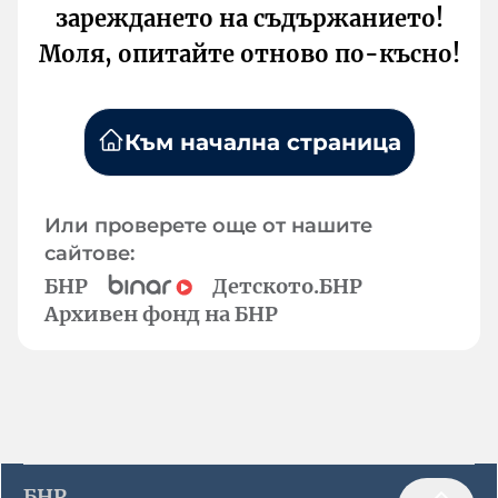
зареждането на съдържанието!
Моля, опитайте отново по-късно!
Към начална страница
Или проверете още от нашите
сайтове:
БНР
Детското.БНР
Архивен фонд на БНР
БНР