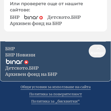
Или проверете още от нашите
сайтове:
БНР
Детското.БНР
Архивен фонд на БНР
БНР
Нагоре
БНР Новини
Детското.БНР
Архивен фонд на БНР
Общи условия за използване на сайта
Политика за поверителност
Политика за „бисквитки“