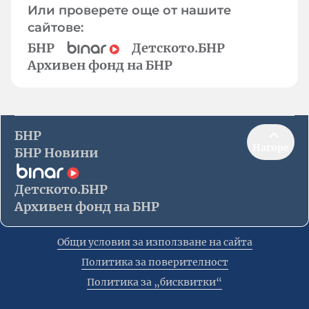
Или проверете още от нашите
сайтове:
БНР
Детското.БНР
Архивен фонд на БНР
БНР
Нагоре
БНР Новини
Детското.БНР
Архивен фонд на БНР
Общи условия за използване на сайта
Политика за поверителност
Политика за „бисквитки“