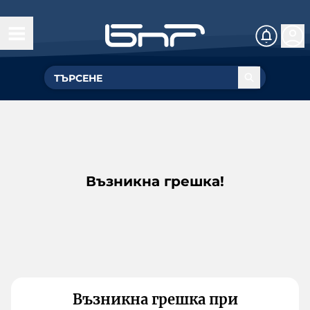
Възникна грешка!
Възникна грешка при