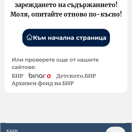
зареждането на съдържанието!
Моля, опитайте отново по-късно!
Към начална страница
Или проверете още от нашите
сайтове:
БНР
Детското.БНР
Архивен фонд на БНР
БНР