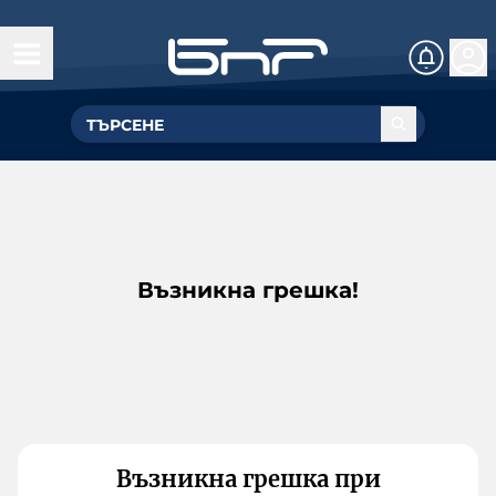
Възникна грешка!
Възникна грешка при