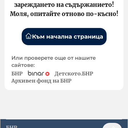
зареждането на съдържанието!
Моля, опитайте отново по-късно!
Към начална страница
Или проверете още от нашите
сайтове:
БНР
Детското.БНР
Архивен фонд на БНР
БНР