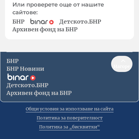
Или проверете още от нашите
сайтове:
БНР
Детското.БНР
Архивен фонд на БНР
БНР
Нагоре
БНР Новини
Детското.БНР
Архивен фонд на БНР
Общи условия за използване на сайта
Политика за поверителност
Политика за „бисквитки“