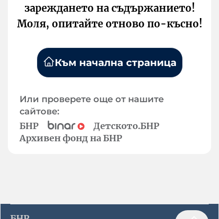
зареждането на съдържанието!
Моля, опитайте отново по-късно!
Към начална страница
Или проверете още от нашите
сайтове:
БНР
Детското.БНР
Архивен фонд на БНР
БНР