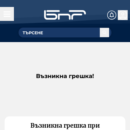
Възникна грешка!
Възникна грешка при