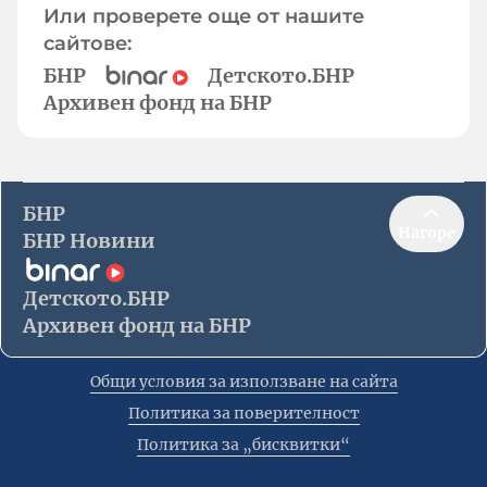
Или проверете още от нашите
сайтове:
БНР
Детското.БНР
Архивен фонд на БНР
БНР
Нагоре
БНР Новини
Детското.БНР
Архивен фонд на БНР
Общи условия за използване на сайта
Политика за поверителност
Политика за „бисквитки“