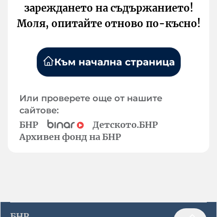
зареждането на съдържанието!
Моля, опитайте отново по-късно!
Към начална страница
Или проверете още от нашите
сайтове:
БНР
Детското.БНР
Архивен фонд на БНР
БНР