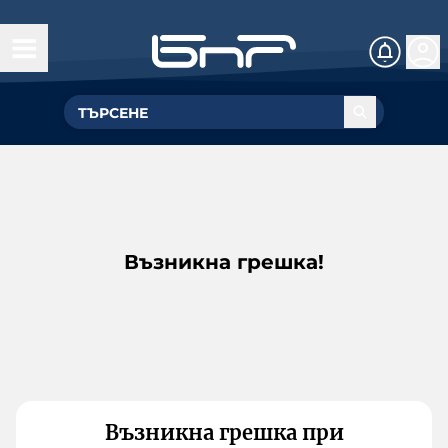
Възникна грешка!
Възникна грешка при