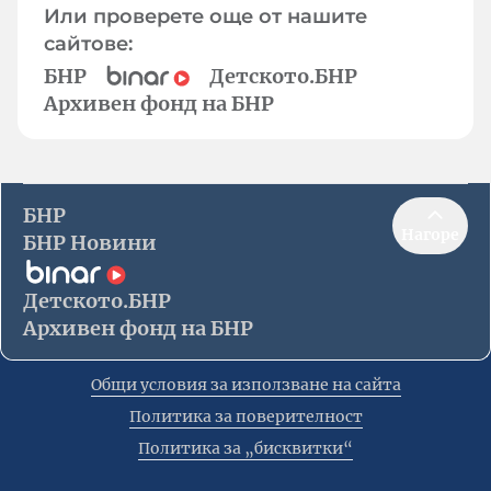
Или проверете още от нашите
сайтове:
БНР
Детското.БНР
Архивен фонд на БНР
БНР
Нагоре
БНР Новини
Детското.БНР
Архивен фонд на БНР
Общи условия за използване на сайта
Политика за поверителност
Политика за „бисквитки“