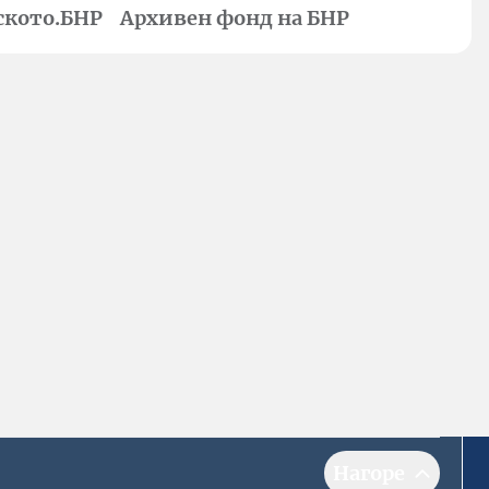
ското.БНР
Архивен фонд на БНР
Нагоре