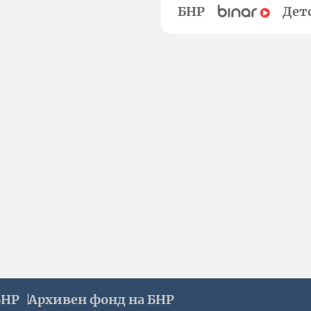
БНР
Дет
БНР
Архивен фонд на БНР