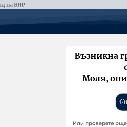
д на БНР
Възникна г
Моля, опи
Или проверете още 