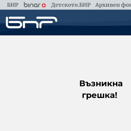
БНР
Детското.БНР
Архивен фон
Възникна
грешка!