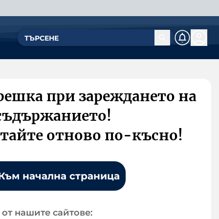
решка при зареждането на
съдържанието!
тайте отново по-късно!
Към начална страница
от нашите сайтове: