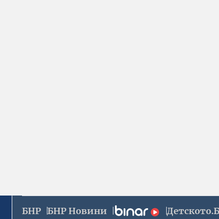
БНР
БНР Новини
Детското.