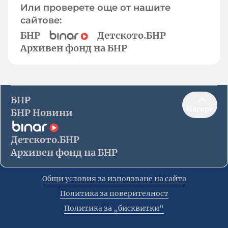
Или проверете още от нашите
сайтове:
БНР
Детското.БНР
Архивен фонд на БНР
БНР
Нагоре
БНР Новини
Детското.БНР
Архивен фонд на БНР
Общи условия за използване на сайта
Политика за поверителност
Политика за „бисквитки“