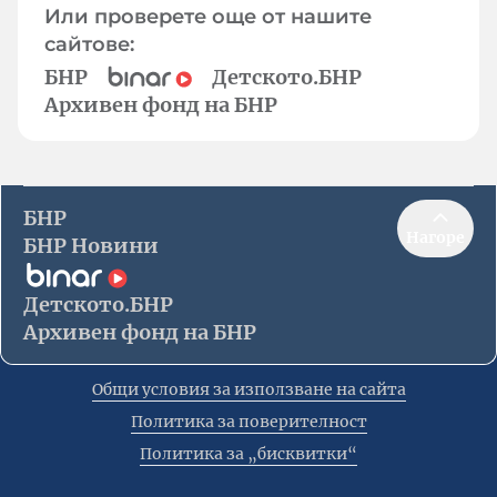
Или проверете още от нашите
сайтове:
БНР
Детското.БНР
Архивен фонд на БНР
БНР
Нагоре
БНР Новини
Детското.БНР
Архивен фонд на БНР
Общи условия за използване на сайта
Политика за поверителност
Политика за „бисквитки“