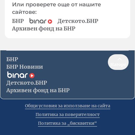
Или проверете още от нашите
сайтове:
БНР
Детското.БНР
Архивен фонд на БНР
БНР
Нагоре
БНР Новини
Детското.БНР
Архивен фонд на БНР
Общи условия за използване на сайта
Политика за поверителност
Политика за „бисквитки“