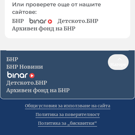
Или проверете още от нашите
сайтове:
БНР
Детското.БНР
Архивен фонд на БНР
БНР
Нагоре
БНР Новини
Детското.БНР
Архивен фонд на БНР
Общи условия за използване на сайта
Политика за поверителност
Политика за „бисквитки“