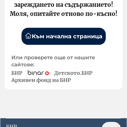
зареждането на съдържанието!
Моля, опитайте отново по-късно!
Към начална страница
Или проверете още от нашите
сайтове:
БНР
Детското.БНР
Архивен фонд на БНР
БНР