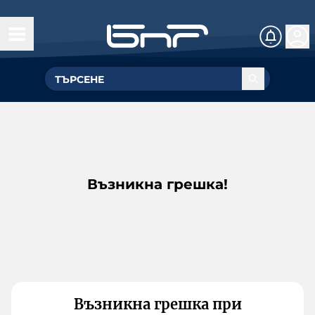
Възникна грешка!
Възникна грешка при