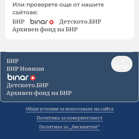
Или проверете още от нашите
сайтове:
БНР
Детското.БНР
Архивен фонд на БНР
БНР
Нагоре
БНР Новини
Детското.БНР
Архивен фонд на БНР
Общи условия за използване на сайта
Политика за поверителност
Политика за „бисквитки“