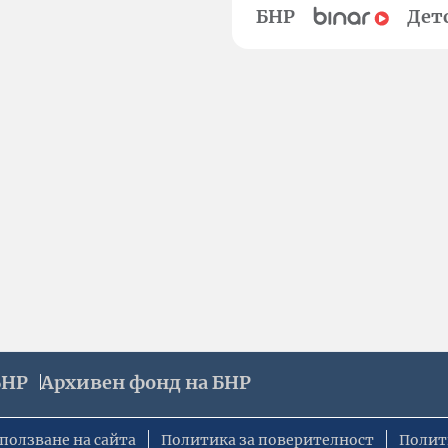
БНР
Дет
БНР
Архивен фонд на БНР
ползване на сайта
Политика за поверителност
Полит