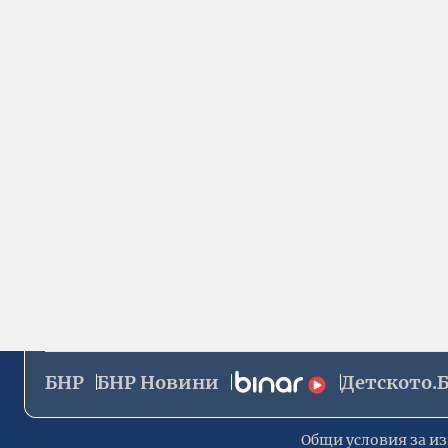
БНР
БНР Новини
Детското.
Общи условия за из