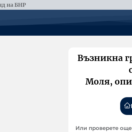
д на БНР
Възникна г
Моля, опи
Или проверете още 