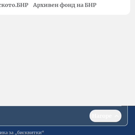
ското.БНР
Архивен фонд на БНР
Нагоре
ика за „бисквитки“