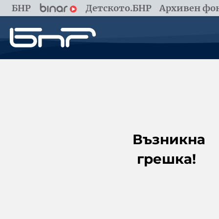
БНР
Детското.БНР
Архивен фон
Възникна
грешка!