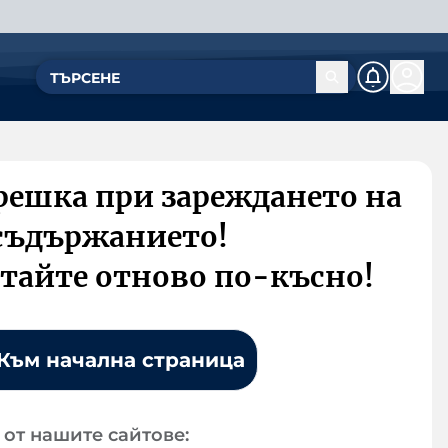
решка при зареждането на
съдържанието!
тайте отново по-късно!
Към начална страница
от нашите сайтове: