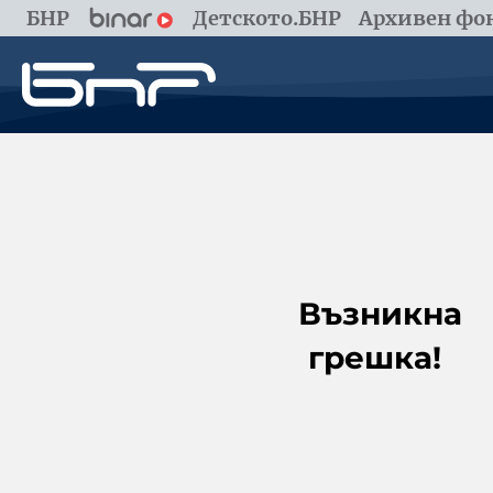
БНР
Детското.БНР
Архивен фон
Възникна
грешка!