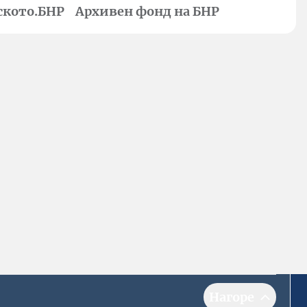
ското.БНР
Архивен фонд на БНР
Нагоре