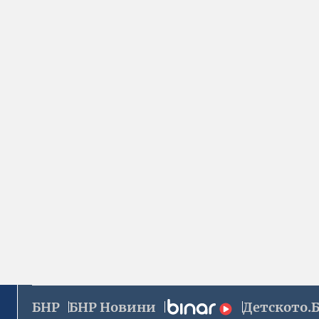
БНР
БНР Новини
Детското.