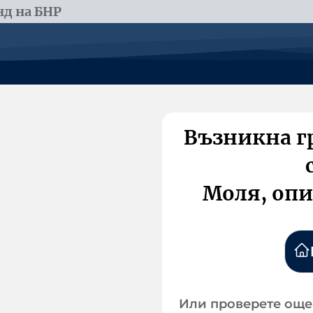
д на БНР
Възникна г
Моля, опи
Или проверете още 