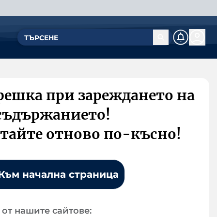
решка при зареждането на
съдържанието!
тайте отново по-късно!
Към начална страница
от нашите сайтове: