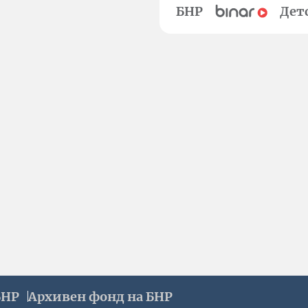
БНР
Дет
БНР
Архивен фонд на БНР