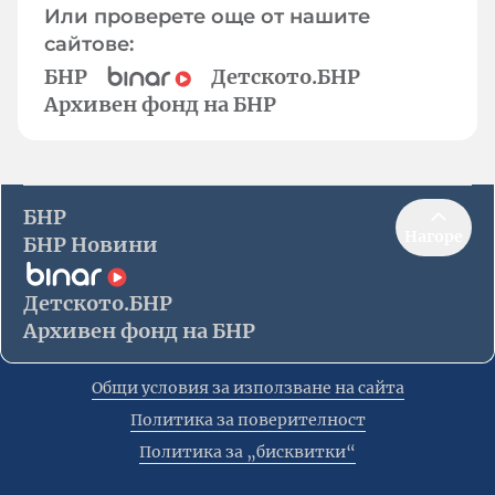
Или проверете още от нашите
сайтове:
БНР
Детското.БНР
Архивен фонд на БНР
БНР
Нагоре
БНР Новини
Детското.БНР
Архивен фонд на БНР
Общи условия за използване на сайта
Политика за поверителност
Политика за „бисквитки“