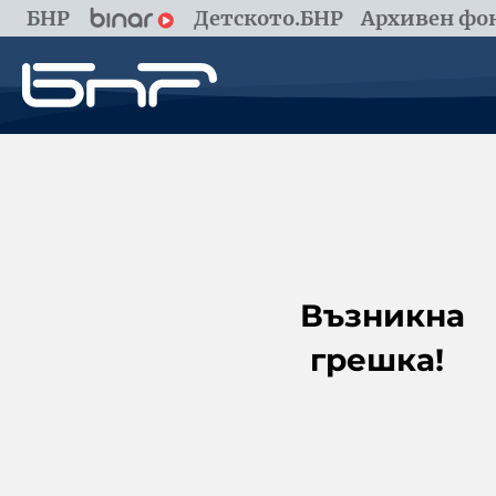
БНР
Детското.БНР
Архивен фон
Възникна
грешка!