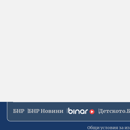
БНР
БНР Новини
Детското.
Общи условия за из