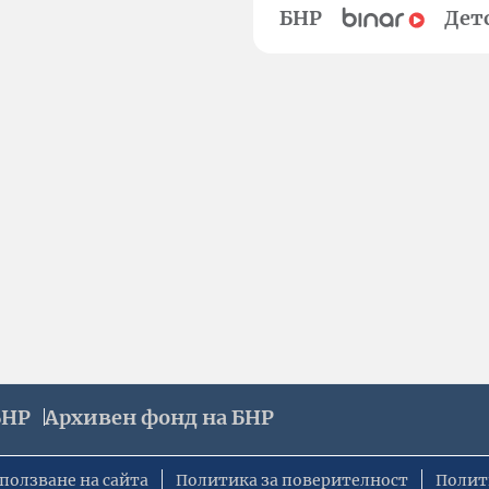
БНР
Дет
БНР
Архивен фонд на БНР
ползване на сайта
Политика за поверителност
Полит