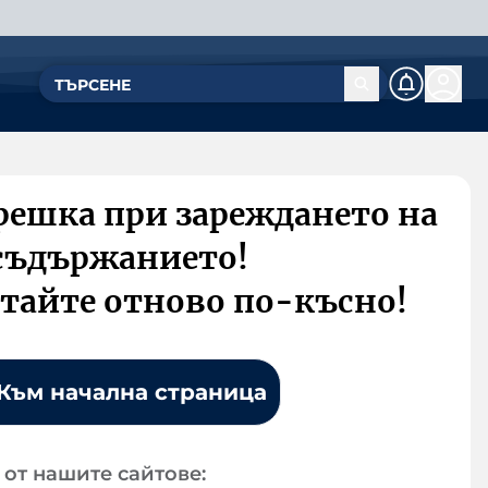
решка при зареждането на
съдържанието!
тайте отново по-късно!
Към начална страница
от нашите сайтове: