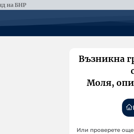
д на БНР
Възникна г
Моля, опи
Или проверете още 