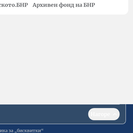
ското.БНР
Архивен фонд на БНР
Нагоре
ика за „бисквитки“