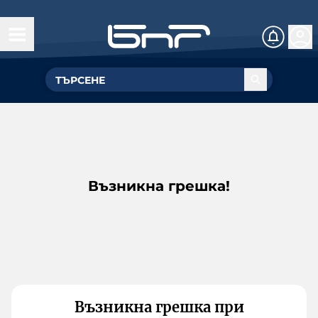
Възникна грешка!
Възникна грешка при