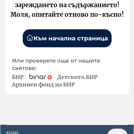
зареждането на съдържанието!
Моля, опитайте отново по-късно!
Към начална страница
Или проверете още от нашите
сайтове:
БНР
Детското.БНР
Архивен фонд на БНР
БНР