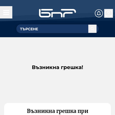
Възникна грешка!
Възникна грешка при