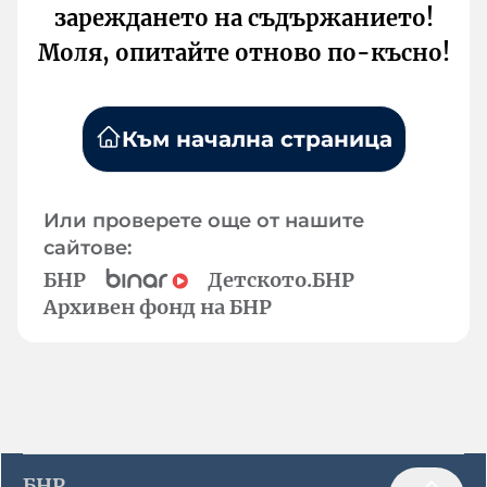
зареждането на съдържанието!
Моля, опитайте отново по-късно!
Към начална страница
Или проверете още от нашите
сайтове:
БНР
Детското.БНР
Архивен фонд на БНР
БНР