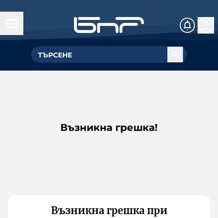
Възникна грешка!
Възникна грешка при