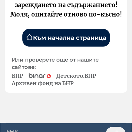
зареждането на съдържанието!
Моля, опитайте отново по-късно!
Към начална страница
Или проверете още от нашите
сайтове:
БНР
Детското.БНР
Архивен фонд на БНР
БНР