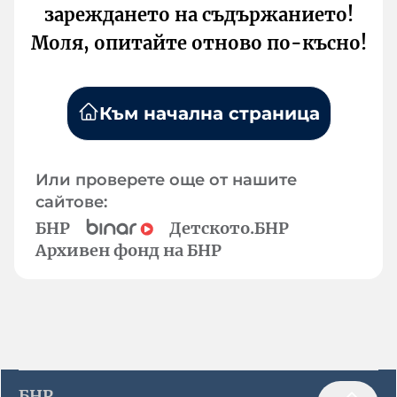
зареждането на съдържанието!
Моля, опитайте отново по-късно!
Към начална страница
Или проверете още от нашите
сайтове:
БНР
Детското.БНР
Архивен фонд на БНР
БНР