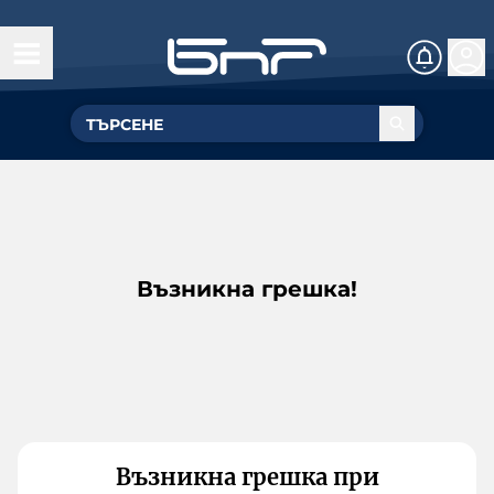
Възникна грешка!
Възникна грешка при