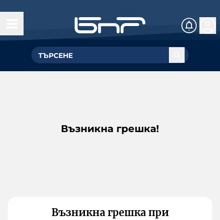
Възникна грешка!
Възникна грешка при