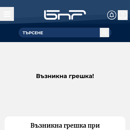
Възникна грешка!
Възникна грешка при