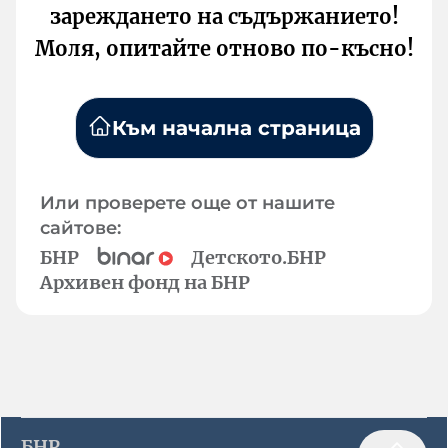
зареждането на съдържанието!
Моля, опитайте отново по-късно!
Към начална страница
Или проверете още от нашите
сайтове:
БНР
Детското.БНР
Архивен фонд на БНР
БНР