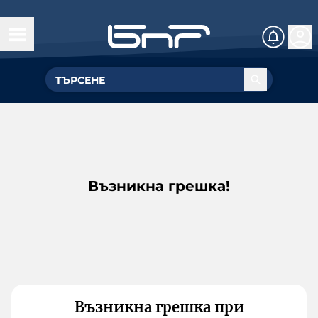
Възникна грешка!
Възникна грешка при