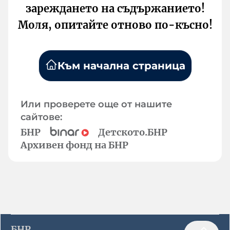
зареждането на съдържанието!
Моля, опитайте отново по-късно!
Към начална страница
Или проверете още от нашите
сайтове:
БНР
Детското.БНР
Архивен фонд на БНР
БНР