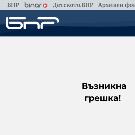
БНР
Детското.БНР
Архивен фон
Възникна
грешка!