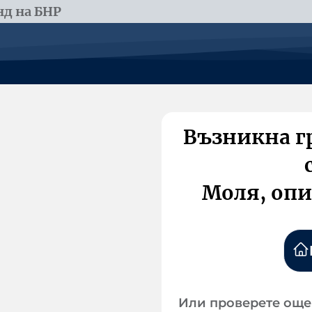
д на БНР
Възникна г
Моля, опи
Или проверете още 