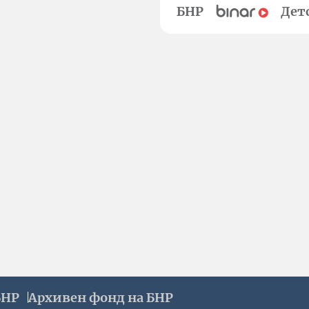
БНР
Дет
БНР
Архивен фонд на БНР