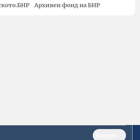
ското.БНР
Архивен фонд на БНР
Нагоре