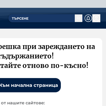
решка при зареждането на
съдържанието!
тайте отново по-късно!
Към начална страница
от нашите сайтове: