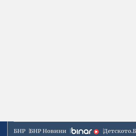
БНР
БНР Новини
Детското.