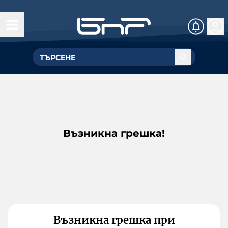
Възникна грешка!
Възникна грешка при