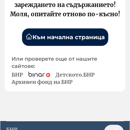
зареждането на съдържанието!
Моля, опитайте отново по-късно!
Към начална страница
Или проверете още от нашите
сайтове:
БНР
Детското.БНР
Архивен фонд на БНР
БНР