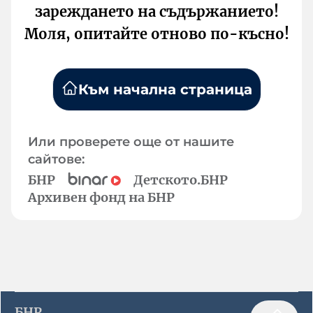
зареждането на съдържанието!
Моля, опитайте отново по-късно!
Към начална страница
Или проверете още от нашите
сайтове:
БНР
Детското.БНР
Архивен фонд на БНР
БНР