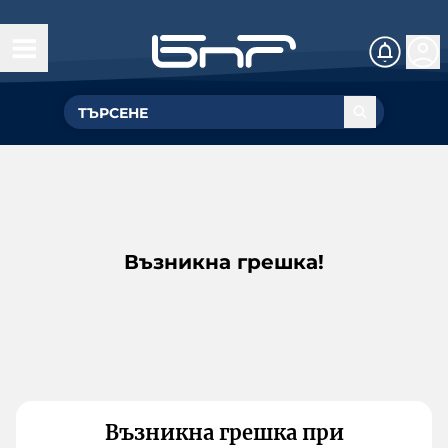
Възникна грешка!
Възникна грешка при