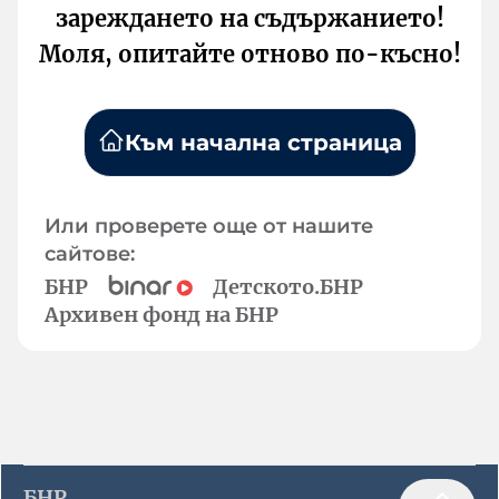
зареждането на съдържанието!
Моля, опитайте отново по-късно!
Към начална страница
Или проверете още от нашите
сайтове:
БНР
Детското.БНР
Архивен фонд на БНР
БНР