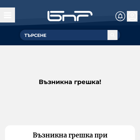
Възникна грешка!
Възникна грешка при