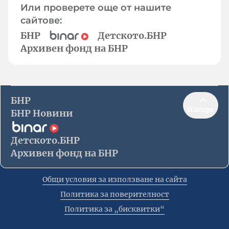
Или проверете още от нашите
сайтове:
БНР
Детското.БНР
Архивен фонд на БНР
БНР
Нагоре
БНР Новини
Детското.БНР
Архивен фонд на БНР
Общи условия за използване на сайта
Политика за поверителност
Политика за „бисквитки“